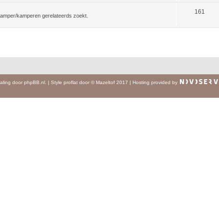
161
f camper/kamperen gerelateerds zoekt.
aling door
phpBB.nl
.
|
Style
proflat
door ©
Mazeltof
2017
|
Hosting provided by