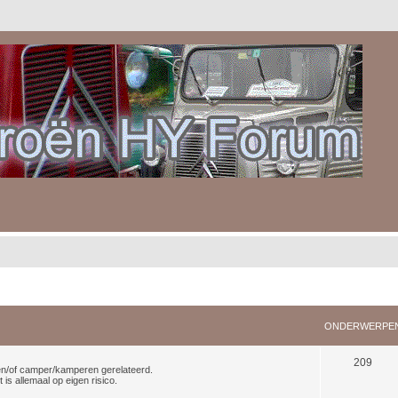
ONDERWERPE
209
n en/of camper/kamperen gerelateerd.
is allemaal op eigen risico.