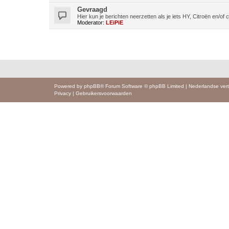
Gevraagd
Hier kun je berichten neerzetten als je iets HY, Citroën en/o
Moderator:
LEiPiE
Powered by
phpBB
® Forum Software © phpBB Limited
|
Nederlandse vert
Privacy
|
Gebruikersvoorwaarden