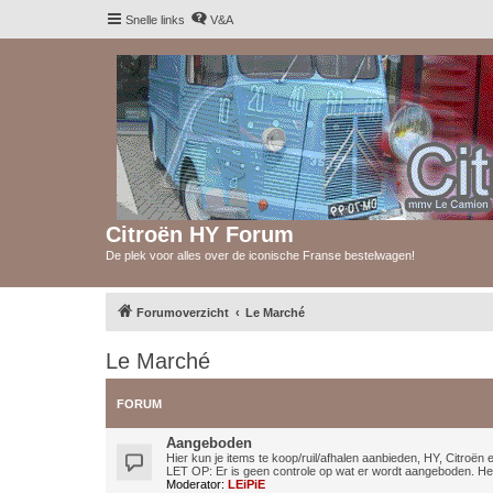
Snelle links
V&A
Citroën HY Forum
De plek voor alles over de iconische Franse bestelwagen!
Forumoverzicht
Le Marché
Le Marché
FORUM
Aangeboden
Hier kun je items te koop/ruil/afhalen aanbieden, HY, Citroë
LET OP: Er is geen controle op wat er wordt aangeboden. Het 
Moderator:
LEiPiE