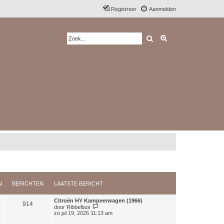
Registreer
Aanmelden
Zoek
Uitgebreid zoeken
N
BERICHTEN
LAATSTE BERICHT
Citroën HY Kampeerwagen (1966)
914
B
door
Ribbelbus
e
zo jul 19, 2026 11:13 am
k
i