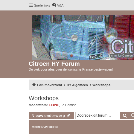
Snelle links
V&A
Citroën HY Forum
De plek voor alles over de iconische Franse bestelwagen!
Forumoverzicht
HY Algemeen
Workshops
Workshops
Moderators:
LEiPiE
,
Le Camion
Zoe
Nieuw onderwerp
ONDERWERPEN