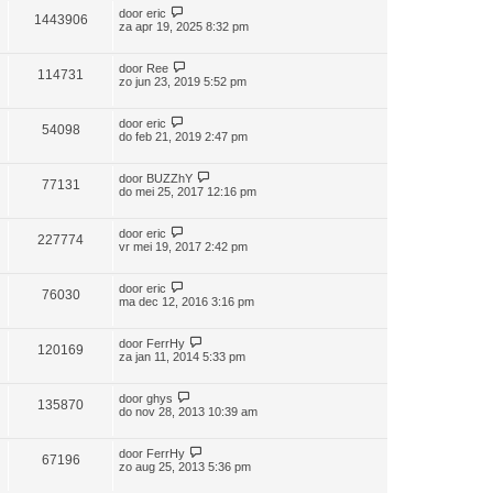
door
eric
1443906
za apr 19, 2025 8:32 pm
door
Ree
114731
zo jun 23, 2019 5:52 pm
door
eric
54098
do feb 21, 2019 2:47 pm
door
BUZZhY
77131
do mei 25, 2017 12:16 pm
door
eric
227774
vr mei 19, 2017 2:42 pm
door
eric
76030
ma dec 12, 2016 3:16 pm
door
FerrHy
120169
za jan 11, 2014 5:33 pm
door
ghys
135870
do nov 28, 2013 10:39 am
door
FerrHy
67196
zo aug 25, 2013 5:36 pm