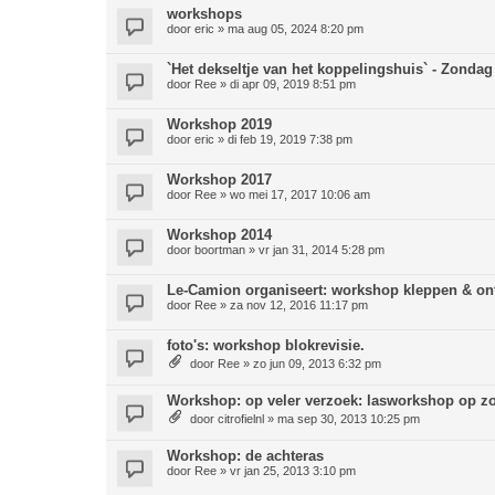
workshops
door
eric
»
ma aug 05, 2024 8:20 pm
`Het dekseltje van het koppelingshuis` - Zondag
door
Ree
»
di apr 09, 2019 8:51 pm
Workshop 2019
door
eric
»
di feb 19, 2019 7:38 pm
Workshop 2017
door
Ree
»
wo mei 17, 2017 10:06 am
Workshop 2014
door
boortman
»
vr jan 31, 2014 5:28 pm
Le-Camion organiseert: workshop kleppen & ont
door
Ree
»
za nov 12, 2016 11:17 pm
foto's: workshop blokrevisie.
door
Ree
»
zo jun 09, 2013 6:32 pm
Workshop: op veler verzoek: lasworkshop op z
door
citrofielnl
»
ma sep 30, 2013 10:25 pm
Workshop: de achteras
door
Ree
»
vr jan 25, 2013 3:10 pm