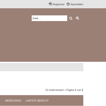
Registreer
Aanmelden
Zoek
Uitgebreid zoeken
10 onderwerpen • Pagina
1
van
1
WEERGAVES
LAATSTE BERICHT