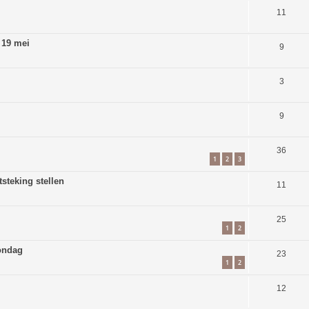
11
 19 mei
9
3
9
36
1
2
3
steking stellen
11
25
1
2
ondag
23
1
2
12