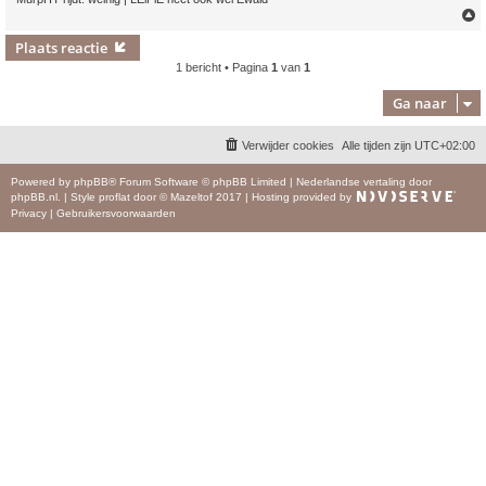
Plaats reactie
1 bericht • Pagina
1
van
1
Ga naar
Verwijder cookies
Alle tijden zijn
UTC+02:00
Powered by
phpBB
® Forum Software © phpBB Limited
|
Nederlandse vertaling door
phpBB.nl
.
|
Style
proflat
door ©
Mazeltof
2017
|
Hosting provided by
Privacy
|
Gebruikersvoorwaarden