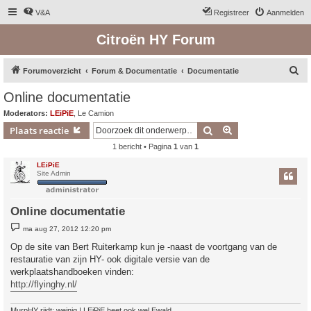
V&A
Registreer
Aanmelden
Citroën HY Forum
Z
Forumoverzicht
Forum & Documentatie
Documentatie
o
Online documentatie
e
Moderators:
LEiPiE
,
Le Camion
k
Zoek
Uitgebreid zoeken
Plaats reactie
1 bericht • Pagina
1
van
1
LEiPiE
Site Admin
Online documentatie
B
ma aug 27, 2012 12:20 pm
e
r
Op de site van Bert Ruiterkamp kun je -naast de voortgang van de
i
restauratie van zijn HY- ook digitale versie van de
c
h
werkplaatshandboeken vinden:
t
http://flyinghy.nl/
MurpHY rijdt: weinig | LEiPiE heet ook wel Ewald