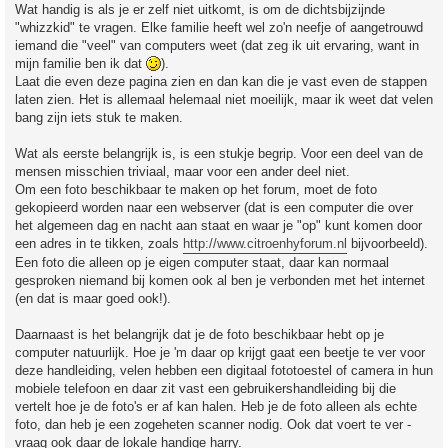
Wat handig is als je er zelf niet uitkomt, is om de dichtsbijzijnde
"whizzkid" te vragen. Elke familie heeft wel zo'n neefje of aangetrouwd
iemand die "veel" van computers weet (dat zeg ik uit ervaring, want in
mijn familie ben ik dat
).
Laat die even deze pagina zien en dan kan die je vast even de stappen
laten zien. Het is allemaal helemaal niet moeilijk, maar ik weet dat velen
bang zijn iets stuk te maken.
Wat als eerste belangrijk is, is een stukje begrip. Voor een deel van de
mensen misschien triviaal, maar voor een ander deel niet.
Om een foto beschikbaar te maken op het forum, moet de foto
gekopieerd worden naar een webserver (dat is een computer die over
het algemeen dag en nacht aan staat en waar je "op" kunt komen door
een adres in te tikken, zoals
http://www.citroenhyforum.nl
bijvoorbeeld).
Een foto die alleen op je eigen computer staat, daar kan normaal
gesproken niemand bij komen ook al ben je verbonden met het internet
(en dat is maar goed ook!).
Daarnaast is het belangrijk dat je de foto beschikbaar hebt op je
computer natuurlijk. Hoe je 'm daar op krijgt gaat een beetje te ver voor
deze handleiding, velen hebben een digitaal fototoestel of camera in hun
mobiele telefoon en daar zit vast een gebruikershandleiding bij die
vertelt hoe je de foto's er af kan halen. Heb je de foto alleen als echte
foto, dan heb je een zogeheten scanner nodig. Ook dat voert te ver -
vraag ook daar de lokale handige harry.