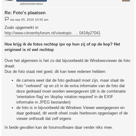
Re: Foto's plaatsen
B
ma sep 05, 2016 10:50 am
e
r
Zoals opgemerkt in
i
http://www.citroenhyforum.nl/viewtopic. ... 041#p27041
c
h
t
Hoe krijg ik de fotos rechtop ipv op hun zij of op de kop? Het
origineel is nl wel rechtop
Over het algemeen is het zo dat bijvoorbeeld de Windowsviewer de foto
draait.
Dus de foto staat niet goed, dit kan twee redenen hebben:
de camera weet dat de foto gedraaid moet zijn, maar slaat de
foto "verkeerd" op en zit in de extra informatie van de foto dat
deze gedraaid moet worden weergegeven (dit is de combinatie
'orientation flag' en 'display rotation required' in de EXIF
informatie in JPEG bestanden)
de foto is in bijvoorbeeld de Windows Viewer weergegeven en
daar gedraaid, dit wordt ofwel zoals hierboven opgeslagen of de
viewer onthoudt dat zelf ergens
In beide gevallen kan de forumsoftware daar verder niks mee.