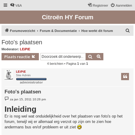
V&A
Registreer
Aanmelden
Citroën HY Forum
Z
Forumoverzicht
Forum & Documentatie
Hoe werkt dit forum
o
Foto's plaatsen
e
Moderator:
LEiPiE
k
Zoek
Uitgebreid zoeken
Plaats reactie
4 berichten • Pagina
1
van
1
LEiPiE
Site Admin
Foto's plaatsen
B
za jan 15, 2011 10:26 pm
e
r
Inleiding
i
c
Er is nog wel wat onduidelijkheid over het plaatsen van foto's op het
h
t
forum, terwijl wij er allemaal erg verzot op zijn om te zien hoe
andermans bus en/of probleem er uit ziet