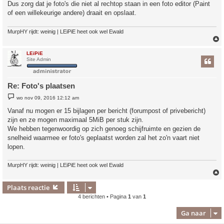
Dus zorg dat je foto's die niet al rechtop staan in een foto editor (Paint
of een willekeurige andere) draait en opslaat.
MurpHY rijdt: weinig | LEiPiE heet ook wel Ewald
LEiPiE
Site Admin
Re: Foto's plaatsen
B
wo nov 09, 2016 12:12 am
e
r
Vanaf nu mogen er 15 bijlagen per bericht (forumpost of privebericht)
i
zijn en ze mogen maximaal 5MiB per stuk zijn.
c
h
We hebben tegenwoordig op zich genoeg schijfruimte en gezien de
t
snelheid waarmee er foto's geplaatst worden zal het zo'n vaart niet
lopen.
MurpHY rijdt: weinig | LEiPiE heet ook wel Ewald
Plaats reactie
4 berichten • Pagina
1
van
1
Ga naar