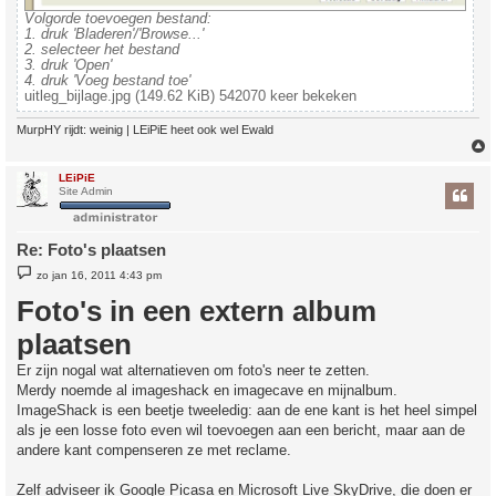
Volgorde toevoegen bestand:
1. druk 'Bladeren'/'Browse...'
2. selecteer het bestand
3. druk 'Open'
4. druk 'Voeg bestand toe'
uitleg_bijlage.jpg (149.62 KiB) 542070 keer bekeken
MurpHY rijdt: weinig | LEiPiE heet ook wel Ewald
LEiPiE
Site Admin
Re: Foto's plaatsen
B
zo jan 16, 2011 4:43 pm
e
r
Foto's in een extern album
i
c
plaatsen
h
t
Er zijn nogal wat alternatieven om foto's neer te zetten.
Merdy noemde al imageshack en imagecave en mijnalbum.
ImageShack is een beetje tweeledig: aan de ene kant is het heel simpel
als je een losse foto even wil toevoegen aan een bericht, maar aan de
andere kant compenseren ze met reclame.
Zelf adviseer ik Google Picasa en Microsoft Live SkyDrive, die doen er