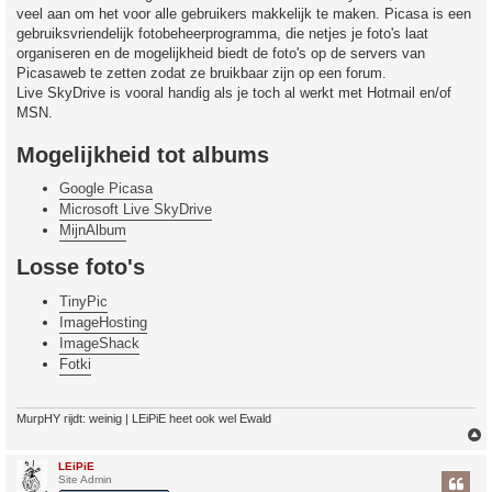
veel aan om het voor alle gebruikers makkelijk te maken. Picasa is een
gebruiksvriendelijk fotobeheerprogramma, die netjes je foto's laat
organiseren en de mogelijkheid biedt de foto's op de servers van
Picasaweb te zetten zodat ze bruikbaar zijn op een forum.
Live SkyDrive is vooral handig als je toch al werkt met Hotmail en/of
MSN.
Mogelijkheid tot albums
Google Picasa
Microsoft Live SkyDrive
MijnAlbum
Losse foto's
TinyPic
ImageHosting
ImageShack
Fotki
MurpHY rijdt: weinig | LEiPiE heet ook wel Ewald
LEiPiE
Site Admin