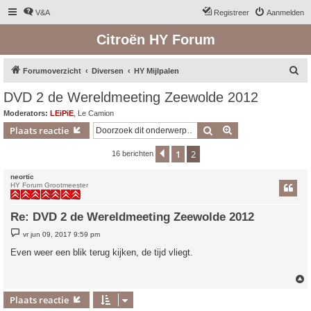
V&A
Registreer
Aanmelden
Citroën HY Forum
Z
Forumoverzicht
Diversen
HY Mijlpalen
o
DVD 2 de Wereldmeeting Zeewolde 2012
e
Moderators:
LEiPiE
,
Le Camion
k
Zoek
Uitgebreid zoeken
Plaats reactie
1
2
Vorige
16 berichten
neortic
HY Forum Grootmeester
Re: DVD 2 de Wereldmeeting Zeewolde 2012
B
vr jun 09, 2017 9:59 pm
e
r
Even weer een blik terug kijken, de tijd vliegt.
i
c
h
t
Plaats reactie