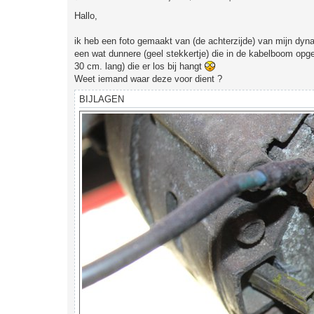
e
r
Hallo,
i
c
h
ik heb een foto gemaakt van (de achterzijde) van mijn dyna
t
een wat dunnere (geel stekkertje) die in de kabelboom opg
30 cm. lang) die er los bij hangt
Weet iemand waar deze voor dient ?
BIJLAGEN