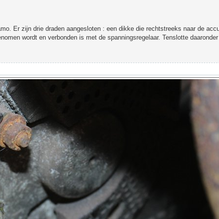
mo. Er zijn drie draden aangesloten : een dikke die rechtstreeks naar de accu
enomen wordt en verbonden is met de spanningsregelaar. Tenslotte daaronder 