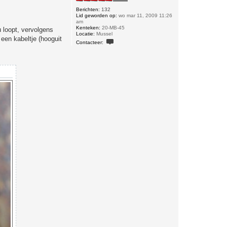
Berichten:
132
Lid geworden op:
wo mar 11, 2009 11:26
am
Kenteken:
20-MB-45
 loopt, vervolgens
Locatie:
Mussel
een kabeltje (hooguit
C
Contacteer:
o
n
t
a
c
t
e
e
r
w
i
m
.
v
a
n
.
n
i
e
f
f