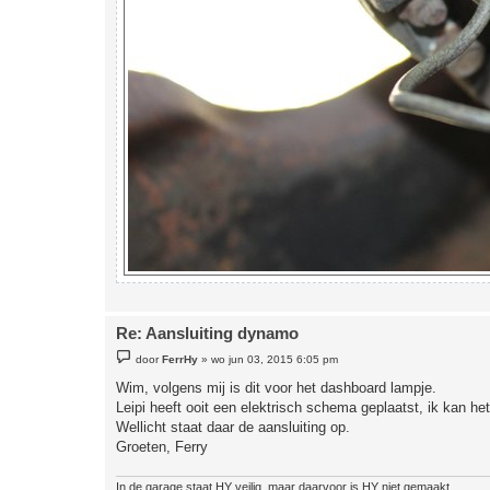
Re: Aansluiting dynamo
B
door
FerrHy
»
wo jun 03, 2015 6:05 pm
e
r
Wim, volgens mij is dit voor het dashboard lampje.
i
Leipi heeft ooit een elektrisch schema geplaatst, ik kan het
c
h
Wellicht staat daar de aansluiting op.
t
Groeten, Ferry
In de garage staat HY veilig, maar daarvoor is HY niet gemaakt...