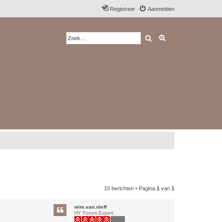
Registreer
Aanmelden
Zoek
Uitgebreid zoeken
10 berichten • Pagina
1
van
1
wim.van.nieff
HY Forum Expert