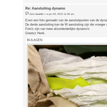
Re: Aansluiting dynamo
B
door
neortic
»
vr jun 05, 2015 11:36 am
e
r
Even een foto gemaakt van de aansluitpunten van de dyn
i
De derde aansluiting kan de W aansluiting zijn die vroeger a
c
h
Foto's zijn van twee afzonderderlijke dynamo's
t
Greetzz Henk.
BIJLAGEN