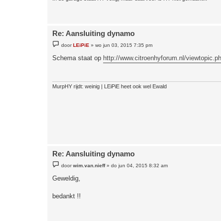
Re: Aansluiting dynamo
B
door
LEiPiE
»
wo jun 03, 2015 7:35 pm
e
r
Schema staat op
http://www.citroenhyforum.nl/viewtopic.
i
c
h
t
MurpHY rijdt: weinig | LEiPiE heet ook wel Ewald
Re: Aansluiting dynamo
B
door
wim.van.nieff
»
do jun 04, 2015 8:32 am
e
r
Geweldig,
i
c
h
bedankt !!
t