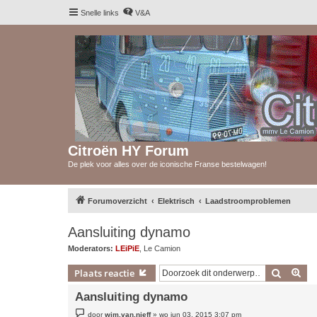
Snelle links
V&A
Citroën HY Forum
De plek voor alles over de iconische Franse bestelwagen!
Forumoverzicht
Elektrisch
Laadstroomproblemen
Aansluiting dynamo
Moderators:
LEiPiE
,
Le Camion
Zoek
Uit
Plaats reactie
Aansluiting dynamo
B
door
wim.van.nieff
»
wo jun 03, 2015 3:07 pm