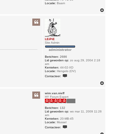
Locatie:
Baarn
O
m
h
o
o
g
LEiPiE
Site Admin
Berichten:
2686
Lid geworden op:
zo aug 29, 2004 2:18
am
Kenteken:
44-02-XD
Locatie:
Hengelo (OV)
C
Contacteer:
o
n
O
t
m
a
h
c
wim.van.nieff
o
t
HY Forum Expert
o
e
e
g
r
Berichten:
132
L
Lid geworden op:
wo mar 11, 2009 11:26
E
am
i
Kenteken:
20-MB-45
P
Locatie:
Mussel
i
C
Contacteer:
E
o
n