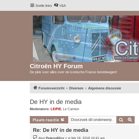
Snelle links
V&A
Citroën HY Forum
De plek voor alles over de iconische Franse bestelwagen!
Forumoverzicht
Diversen
Algemene discussie
De HY in de media
Moderators:
LEiPiE
,
Le Camion
Zoek
Uit
Plaats reactie
Re: De HY in de media
B
door
Petervdl2cv
»
vr feb 16, 2018 10:41 am