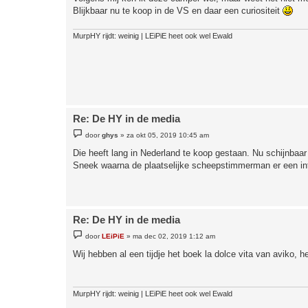
h
Blijkbaar nu te koop in de VS en daar een curiositeit
t
MurpHY rijdt: weinig | LEiPiE heet ook wel Ewald
Re: De HY in de media
B
door
ghys
»
za okt 05, 2019 10:45 am
e
r
Die heeft lang in Nederland te koop gestaan. Nu schijnbaar
i
Sneek waarna de plaatselijke scheepstimmerman er een inte
c
h
t
Re: De HY in de media
B
door
LEiPiE
»
ma dec 02, 2019 1:12 am
e
r
Wij hebben al een tijdje het boek la dolce vita van aviko, he
i
c
h
t
MurpHY rijdt: weinig | LEiPiE heet ook wel Ewald