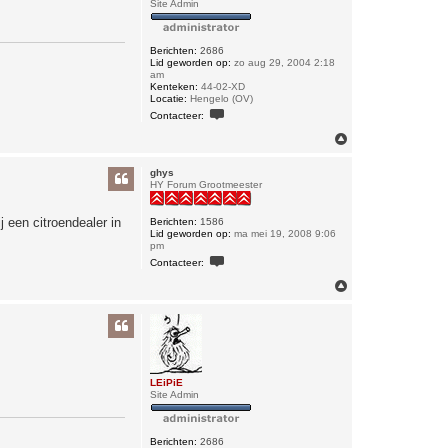
Site Admin
Berichten:
2686
Lid geworden op:
zo aug 29, 2004 2:18
am
Kenteken:
44-02-XD
Locatie:
Hengelo (OV)
C
Contacteer:
o
n
O
t
m
a
h
c
ghys
o
t
HY Forum Grootmeester
o
e
e
g
r
 een citroendealer in
Berichten:
1586
L
Lid geworden op:
ma mei 19, 2008 9:06
E
pm
i
C
Contacteer:
P
o
i
n
O
E
t
m
a
h
c
o
t
o
e
e
g
r
g
LEiPiE
h
Site Admin
y
s
Berichten:
2686