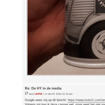
Re: De HY in de media
B
door
LEiPiE
»
vr okt 04, 2019 11:14 pm
e
r
Google wees mij op dit bericht:
https://www.motor1.com/news
i
Volgens mij ken ik deze camper wel, maar weet het niet me
c