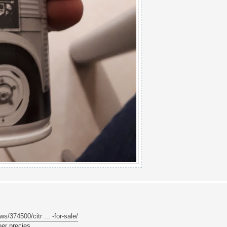
/374500/citr ... -for-sale/
er precies.