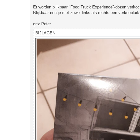
e
r
Er worden blijkbaar "Food Truck Experience"-dozen verkocht
i
Blijkbaar eentje met zowel links als rechts een verkooplui
c
h
t
grtz Peter
BIJLAGEN