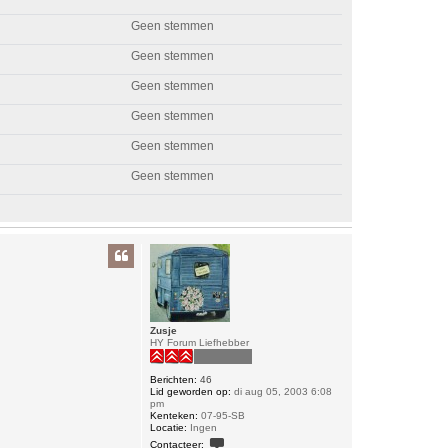
Geen stemmen
Geen stemmen
Geen stemmen
Geen stemmen
Geen stemmen
Geen stemmen
Zusje
HY Forum Liefhebber
Berichten:
46
Lid geworden op:
di aug 05, 2003 6:08
pm
Kenteken:
07-95-SB
Locatie:
Ingen
C
Contacteer: