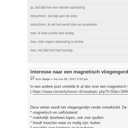
ja, dat lijkt me een ideale oplossing
misschien, dat ligt aan de prijs
misschien, ik wil het eerst zien en proberen
nee, ik heb zoiets niet nodig
nee, mijn eigen oplossing is prima
nee, mij lijkt het niet handig
Interesse naar een magnetisch vliegengord
B
door
Zusje
»
ma nov 08, 2021 5:53 pm
e
r
In een andere post vertelde ik al iets over een magnetisch 
i
(
https://www.citroenhyforum.nl/viewtopic.php?f=55&t=349
c
h
t
Deze winter wordt het vliegengordijn verder ontwikkeld. De
* magnetisch en zelfsluitend
* makkelijk doorheen lopen, ook met spullen
* houdt insecten waar ze nodig zijn: buiten
* geschikt voor kinderen en huisdieren