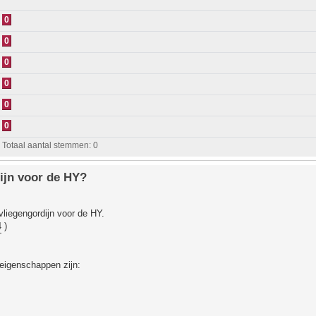
0
0
0
0
0
0
Totaal aantal stemmen:
0
ijn voor de HY?
vliegengordijn voor de HY.
4
)
 eigenschappen zijn: