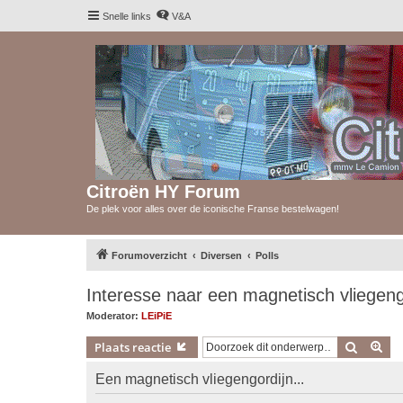
Snelle links
V&A
Citroën HY Forum
De plek voor alles over de iconische Franse bestelwagen!
Forumoverzicht
Diversen
Polls
Interesse naar een magnetisch vliegen
Moderator:
LEiPiE
Zoek
Uit
Plaats reactie
Een magnetisch vliegengordijn...