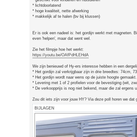
* lichtdoorlatend
* hoge kwaliteit, nette afwerking
* makkelijk af te halen (bv bij klussen)
Er is ook een nadeel is: het gordijn werkt met magneten. Bi
even 'helpen', maar dat went wel.
Zie het filmpje hoe het werkt:
https://youtu.be/OAfPdHLEHdA
We zijn benieuwd of Hy-ers interesse hebben in een dergelij
* Het gordijn zal verkrijgbaar zijn in drie breedtes: 74cm, 
* Het gordijn wordt naar wens op de juiste hoogte gemaakt.
* Levering met 1 of 2 profielen voor de bevestiging (wit, z
* De verkoopprijs is nog niet bekend, maar die zal ergens 
Zou dit iets zijn voor jouw HY? Via deze poll horen we dat 
BIJLAGEN