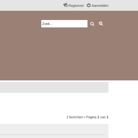
Registreer
Aanmelden
Zoek
Uitgebreid zoeken
2 berichten • Pagina
1
van
1