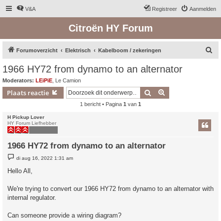
V&A
Registreer
Aanmelden
Citroën HY Forum
Z
Forumoverzicht
Elektrisch
Kabelboom / zekeringen
o
1966 HY72 from dynamo to an alternator
e
Moderators:
LEiPiE
,
Le Camion
k
Zoek
Uitgebreid zoeken
Plaats reactie
1 bericht • Pagina
1
van
1
H Pickup Lover
HY Forum Liefhebber
1966 HY72 from dynamo to an alternator
B
di aug 16, 2022 1:31 am
e
r
Hello All,
i
c
h
We're trying to convert our 1966 HY72 from dynamo to an alternator with
t
internal regulator.
Can someone provide a wiring diagram?