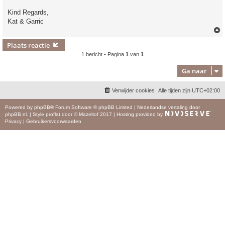
Kind Regards,
Kat & Garric
Plaats reactie
1 bericht • Pagina
1
van
1
Ga naar
Verwijder cookies
Alle tijden zijn
UTC+02:00
Powered by
phpBB
® Forum Software © phpBB Limited
|
Nederlandse vertaling door
phpBB.nl
.
|
Style
proflat
door ©
Mazeltof
2017
|
Hosting provided by
Privacy
|
Gebruikersvoorwaarden