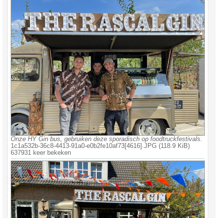
Onze HY Gin bus, gebruiken deze sporadisch op foodtruckfestivals.
1c1a532b-36c8-4413-91a0-e0b2fe10af73[4616].JPG (118.9 KiB)
637931 keer bekeken