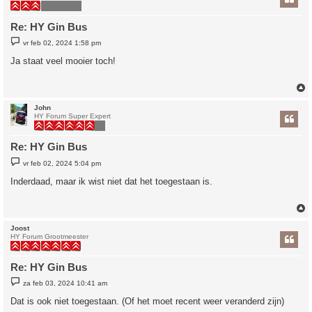
Re: HY Gin Bus
B
vr feb 02, 2024 1:58 pm
e
r
Ja staat veel mooier toch!
i
c
h
t
John
HY Forum Super Expert
Re: HY Gin Bus
B
vr feb 02, 2024 5:04 pm
e
r
Inderdaad, maar ik wist niet dat het toegestaan is.
i
c
h
t
Joost
HY Forum Grootmeester
Re: HY Gin Bus
B
za feb 03, 2024 10:41 am
e
r
Dat is ook niet toegestaan. (Of het moet recent weer veranderd zijn)
i