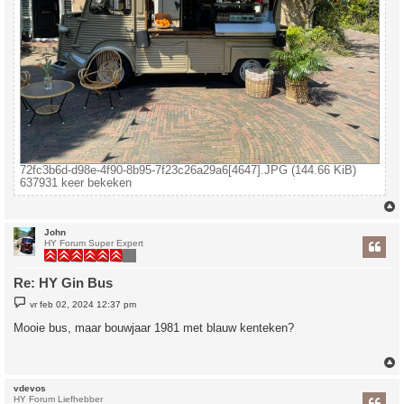
72fc3b6d-d98e-4f90-8b95-7f23c26a29a6[4647].JPG (144.66 KiB)
637931 keer bekeken
John
HY Forum Super Expert
Re: HY Gin Bus
B
vr feb 02, 2024 12:37 pm
e
r
Mooie bus, maar bouwjaar 1981 met blauw kenteken?
i
c
h
t
vdevos
HY Forum Liefhebber