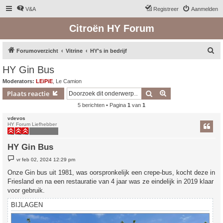
V&A
Registreer
Aanmelden
Citroën HY Forum
Z
Forumoverzicht
Vitrine
HY's in bedrijf
o
HY Gin Bus
e
Moderators:
LEiPiE
,
Le Camion
k
Zoek
Uitgebreid zoeken
Plaats reactie
5 berichten • Pagina
1
van
1
vdevos
HY Forum Liefhebber
HY Gin Bus
B
vr feb 02, 2024 12:29 pm
e
r
Onze Gin bus uit 1981, was oorspronkelijk een crepe-bus, kocht deze in
i
Friesland en na een restauratie van 4 jaar was ze eindelijk in 2019 klaar
c
h
voor gebruik.
t
BIJLAGEN