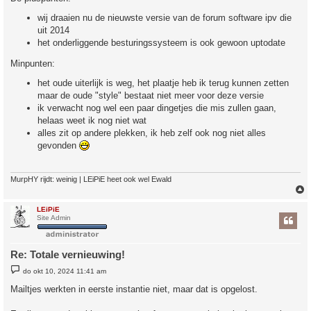
wij draaien nu de nieuwste versie van de forum software ipv die
uit 2014
het onderliggende besturingssysteem is ook gewoon uptodate
Minpunten:
het oude uiterlijk is weg, het plaatje heb ik terug kunnen zetten
maar de oude "style" bestaat niet meer voor deze versie
ik verwacht nog wel een paar dingetjes die mis zullen gaan,
helaas weet ik nog niet wat
alles zit op andere plekken, ik heb zelf ook nog niet alles
gevonden
MurpHY rijdt: weinig | LEiPiE heet ook wel Ewald
LEiPiE
Site Admin
Re: Totale vernieuwing!
B
do okt 10, 2024 11:41 am
e
r
Mailtjes werkten in eerste instantie niet, maar dat is opgelost.
i
c
h