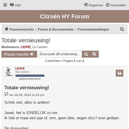
V&A
Registreer
Aanmelden
Citroën HY Forum
Z
Forumoverzicht
Forum & Documentatie
Forummededelingen
o
Totale vernieuwing!
e
Moderators:
LEiPiE
,
Le Camion
k
Zoek
Uitgebreid zoeken
Plaats reactie
2 berichten • Pagina
1
van
1
LEiPiE
Site Admin
Totale vernieuwing!
B
wo okt 09, 2024 11:43 pm
e
r
Schrik niet, alles is anders!
i
c
h
Jawel, het is EINDELIJK zo ver.
t
Ik heb er maar een jaar of, erm, geen idee, negen ofzo? over gedaan.
De pluspunten: