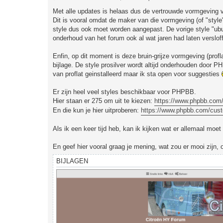
e
r
Met alle updates is helaas dus de vertrouwde vormgeving 
i
Dit is vooral omdat de maker van die vormgeving (of "styl
c
h
style dus ook moet worden aangepast. De vorige style "ubu
t
onderhoud van het forum ook al wat jaren had laten verslof
Enfin, op dit moment is deze bruin-grijze vormgeving (profl
bijlage. De style prosilver wordt altijd onderhouden door P
van proflat geinstalleerd maar ik sta open voor suggesties
Er zijn heel veel styles beschikbaar voor PHPBB.
Hier staan er 275 om uit te kiezen:
https://www.phpbb.com/c
En die kun je hier uitproberen:
https://www.phpbb.com/custo
Als ik een keer tijd heb, kan ik kijken wat er allemaal m
En geef hier vooral graag je mening, wat zou er mooi zijn
BIJLAGEN