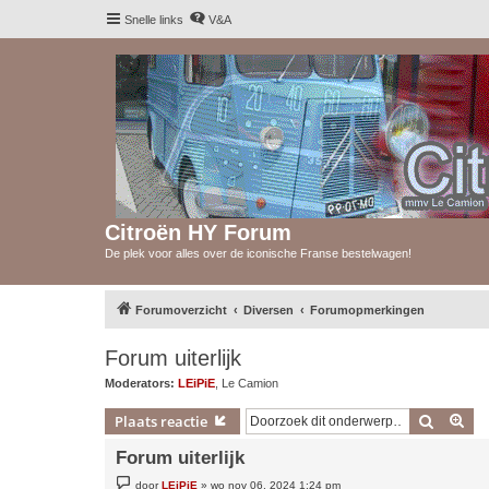
Snelle links
V&A
Citroën HY Forum
De plek voor alles over de iconische Franse bestelwagen!
Forumoverzicht
Diversen
Forumopmerkingen
Forum uiterlijk
Moderators:
LEiPiE
,
Le Camion
Zoek
Uit
Plaats reactie
Forum uiterlijk
B
door
LEiPiE
»
wo nov 06, 2024 1:24 pm