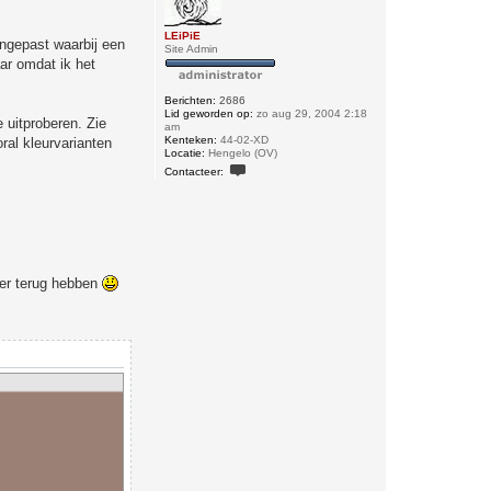
LEiPiE
angepast waarbij een
Site Admin
ar omdat ik het
Berichten:
2686
Lid geworden op:
zo aug 29, 2004 2:18
 uitproberen. Zie
am
Kenteken:
44-02-XD
ral kleurvarianten
Locatie:
Hengelo (OV)
C
Contacteer:
o
n
t
a
c
t
e
e
eer terug hebben
r
L
E
i
P
i
E