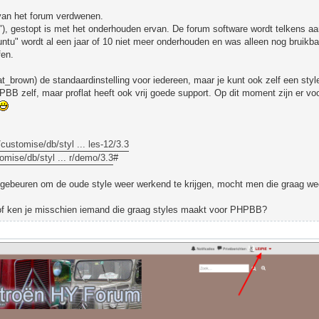
van het forum verdwenen.
e"), gestopt is met het onderhouden ervan. De forum software wordt telkens a
ntu" wordt al een jaar of 10 niet meer onderhouden en was alleen nog bruikba
fen.
at_brown) de standaardinstelling voor iedereen, maar je kunt ook zelf een style
HPBB zelf, maar proflat heeft ook vrij goede support. Op dit moment zijn er voo
ustomise/db/styl ... les-12/3.3
mise/db/styl ... r/demo/3.3
#
oet gebeuren om de oude style weer werkend te krijgen, mocht men die graag w
, of ken je misschien iemand die graag styles maakt voor PHPBB?