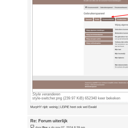
Style veranderen
style-switcher.png (239.97 KiB) 652340 keer bekeken
MurpHY rijdt: weinig | LEiPiE heet ook wel Ewald
Re: Forum uiterlijk
B
door
Ree
»
do nov 07, 2024 8:39 pm