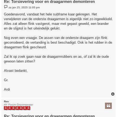
Re: Torsievering voor en draagarmen demonteren
B
za jan 25, 2025 11:05 pm
e
r
Goedenavond, vandaat het hele subframe kaar gekregen. Het
i
verwijderen van de onderste draagarmen is eigenlijk niet zo ingewikkeld.
c
h
Alles zat alleen flink vastgerot, maar met gepast geweld, een brander
t
en de slijptol is het uiteindelijk gelukt.
Nog even een vraagje. De assen van de onderste draagarm zijn flink
gecorrodeerd, de vertanding is best beschadigd. Ook is het rubber in de
draagarmen flink gescheurd.
Zal ik op zoek gaan naar de draagarmrubbers en as, of zal ik de oude
gewoon laten zitten?
Alvast bedankt,
Gr.
Ardi
Ree
HY Forum Grootmeester
Re: Torsievering voor en draagarmen demonteren