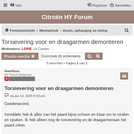
V&A
Registreer
Aanmelden
Citroën HY Forum
Z
Forumoverzicht
Mechanisch
Assen, ophanging en vering
o
Torsievering voor en draagarmen demonteren
e
Moderators:
LEiPiE
,
Le Camion
k
Zoek
Uitgebreid zoeken
Plaats reactie
5 berichten • Pagina
1
van
1
HotelKlaar
HY Forum Beginner
Torsievering voor en draagarmen demonteren
B
ma jan 13, 2025 9:53 pm
e
r
Goedenavond,
i
c
h
Inmiddels heb ik alles van het paard bijna schoon en klaar om te stralen
t
en spuiten. Ik heb alleen nog de torsievering en de draagarmenaan het
paard zitten.