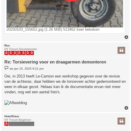
20250103_155652.jpg (1.26 MiB) 513462 keer bekeken
Ree
HY Forum Grootmeester
Re: Torsievering voor en draagarmen demonteren
B
wo jan 15, 2025 9:21 pm
e
r
Oei, in 2013 heeft Le-Camion een workshop gegeven over de revisie
i
van de achteras, daar hebben we de torsieveer achter gedemonteerd en
c
h
weer in elkaar gezet. Helaas kan ik de documentatie ervan niet meer
t
vinden, nog wel een aantal foto's.
HotelKlaar
HY Forum Beginner