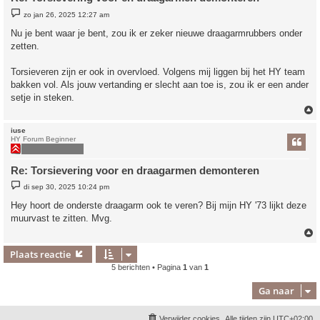
B
zo jan 26, 2025 12:27 am
e
r
Nu je bent waar je bent, zou ik er zeker nieuwe draagarmrubbers onder
i
zetten.
c
h
t
Torsieveren zijn er ook in overvloed. Volgens mij liggen bij het HY team
bakken vol. Als jouw vertanding er slecht aan toe is, zou ik er een ander
setje in steken.
iuse
HY Forum Beginner
Re: Torsievering voor en draagarmen demonteren
B
di sep 30, 2025 10:24 pm
e
r
Hey hoort de onderste draagarm ook te veren? Bij mijn HY '73 lijkt deze
i
muurvast te zitten. Mvg.
c
h
t
Plaats reactie
5 berichten • Pagina
1
van
1
Ga naar
Verwijder cookies
Alle tijden zijn
UTC+02:00