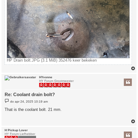
HP Drain bolt.JPG (3.1 MiB) 352476 keer bekeken
HYvonne
HY Forum Grootmeester
Re: Coolant drain bolt?
B
do apr 24, 2025 10:19 am
e
r
That is the coolant bolt. 21 mm.
i
c
h
t
H Pickup Lover
HY Forum Liefhebber