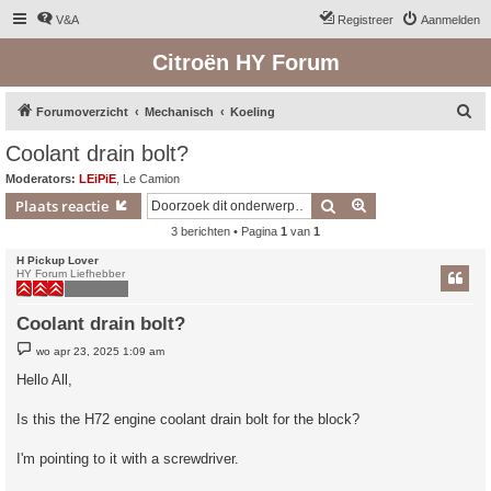
V&A
Registreer
Aanmelden
Citroën HY Forum
Z
Forumoverzicht
Mechanisch
Koeling
o
Coolant drain bolt?
e
Moderators:
LEiPiE
,
Le Camion
k
Zoek
Uitgebreid zoeken
Plaats reactie
3 berichten • Pagina
1
van
1
H Pickup Lover
HY Forum Liefhebber
Coolant drain bolt?
B
wo apr 23, 2025 1:09 am
e
r
Hello All,
i
c
h
Is this the H72 engine coolant drain bolt for the block?
t
I'm pointing to it with a screwdriver.