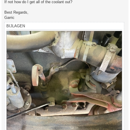
If not how do I get all of the coolant out?
Best Regards,
Garric
BIJLAGEN