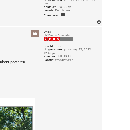
pm
Kenteken:
74-BB-66
Locatie:
Beuningen
C
Contacteer:
o
n
O
t
m
a
h
c
Dries
o
t
HY Forum Specialist
o
e
e
g
r
Berichten:
72
e
Lid geworden op:
wo aug 17, 2022
r
12:46 pm
i
Kenteken:
MB-25-34
c
Locatie:
Waddinxveen
nkant portieren