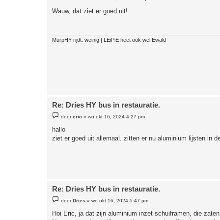
e
r
Wauw, dat ziet er goed uit!
i
c
h
t
MurpHY rijdt: weinig | LEiPiE heet ook wel Ewald
Re: Dries HY bus in restauratie.
B
door
eric
»
wo okt 16, 2024 4:27 pm
e
r
hallo
i
ziet er goed uit allemaal. zitten er nu aluminium lijsten in d
c
h
t
Re: Dries HY bus in restauratie.
B
door
Dries
»
wo okt 16, 2024 5:47 pm
e
r
Hoi Eric, ja dat zijn aluminium inzet schuiframen, die zaten 
i