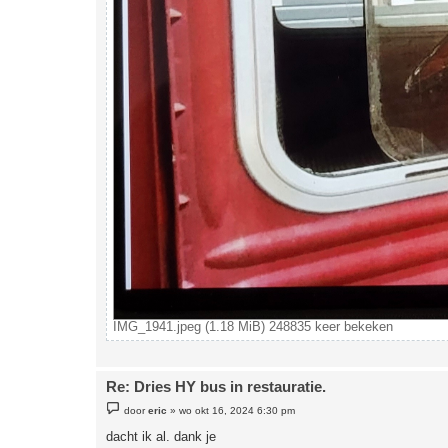
IMG_1941.jpeg (1.18 MiB) 248835 keer bekeken
Re: Dries HY bus in restauratie.
B
door
eric
»
wo okt 16, 2024 6:30 pm
e
r
dacht ik al. dank je
i