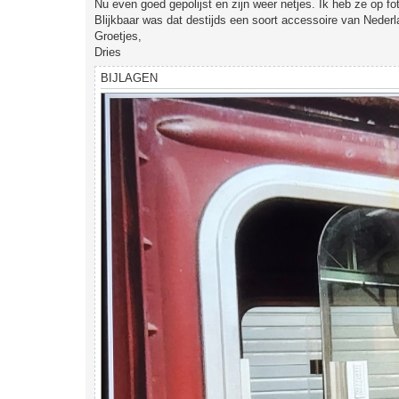
Nu even goed gepolijst en zijn weer netjes. Ik heb ze op fo
c
h
Blijkbaar was dat destijds een soort accessoire van Neder
t
Groetjes,
Dries
BIJLAGEN