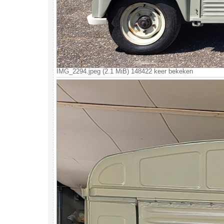
IMG_2294.jpeg (2.1 MiB) 148422 keer bekeken