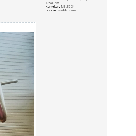
r
12:46 pm
i
Kenteken:
MB-25-34
c
Locatie:
Waddinxveen