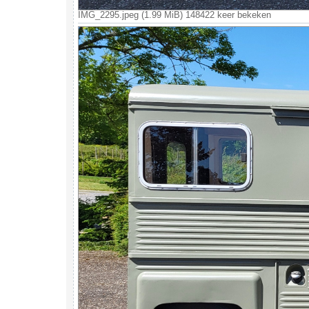
IMG_2295.jpeg (1.99 MiB) 148422 keer bekeken