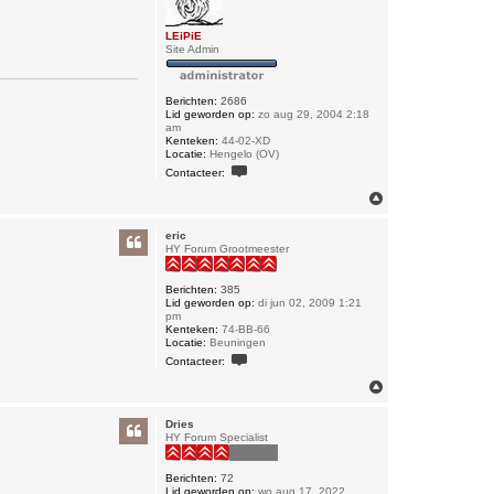
LEiPiE
Site Admin
Berichten:
2686
Lid geworden op:
zo aug 29, 2004 2:18
am
Kenteken:
44-02-XD
Locatie:
Hengelo (OV)
C
Contacteer:
o
n
O
t
m
a
h
c
eric
o
t
HY Forum Grootmeester
o
e
e
g
r
Berichten:
385
L
Lid geworden op:
di jun 02, 2009 1:21
E
pm
i
Kenteken:
74-BB-66
P
Locatie:
Beuningen
i
C
Contacteer:
E
o
n
O
t
m
a
h
c
Dries
o
t
HY Forum Specialist
o
e
e
g
r
Berichten:
72
e
Lid geworden op:
wo aug 17, 2022