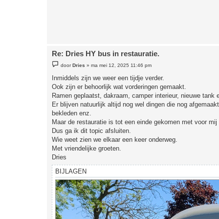
c
h
t
Re: Dries HY bus in restauratie.
B
door
Dries
»
ma mei 12, 2025 11:46 pm
e
r
Inmiddels zijn we weer een tijdje verder.
i
Ook zijn er behoorlijk wat vorderingen gemaakt.
c
h
Ramen geplaatst, dakraam, camper interieur, nieuwe tank e
t
Er blijven natuurlijk altijd nog wel dingen die nog afgema
bekleden enz.
Maar de restauratie is tot een einde gekomen met voor mij 
Dus ga ik dit topic afsluiten.
Wie weet zien we elkaar een keer onderweg.
Met vriendelijke groeten.
Dries
BIJLAGEN