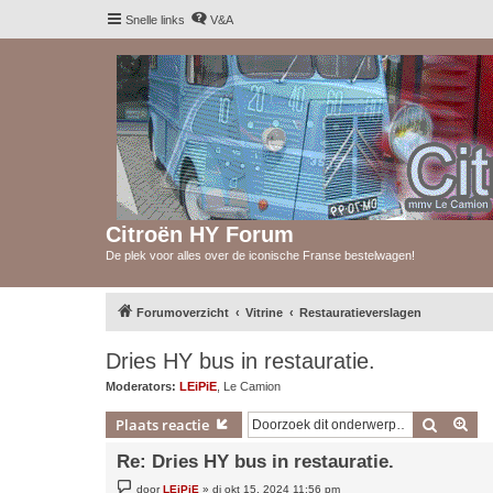
Snelle links
V&A
Citroën HY Forum
De plek voor alles over de iconische Franse bestelwagen!
Forumoverzicht
Vitrine
Restauratieverslagen
Dries HY bus in restauratie.
Moderators:
LEiPiE
,
Le Camion
Zoek
Uit
Plaats reactie
Re: Dries HY bus in restauratie.
B
door
LEiPiE
»
di okt 15, 2024 11:56 pm