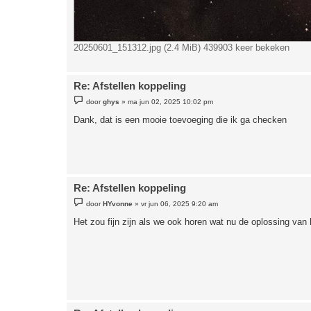
20250601_151312.jpg (2.4 MiB) 439903 keer bekeken
Re: Afstellen koppeling
B
door
ghys
»
ma jun 02, 2025 10:02 pm
e
r
Dank, dat is een mooie toevoeging die ik ga checken
i
c
h
t
Re: Afstellen koppeling
B
door
HYvonne
»
vr jun 06, 2025 9:20 am
e
r
Het zou fijn zijn als we ook horen wat nu de oplossing van 
i
c
h
t