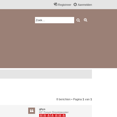
Registreer
Aanmelden
Zoek
Uitgebreid zoeken
8 berichten • Pagina
1
van
1
ghys
HY Forum Grootmeester