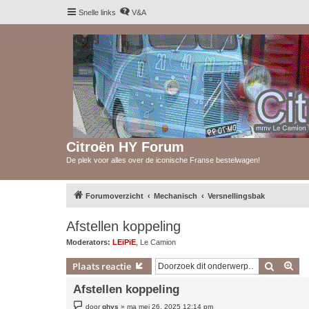
Snelle links
V&A
Citroën HY Forum
De plek voor alles over de iconische Franse bestelwagen!
Forumoverzicht
Mechanisch
Versnellingsbak
Afstellen koppeling
Moderators:
LEiPiE
,
Le Camion
Zoek
Uit
Plaats reactie
Afstellen koppeling
B
door
ghys
»
ma mei 26, 2025 12:14 pm