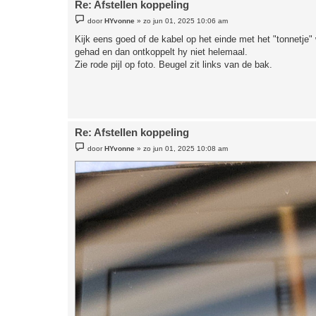
Re: Afstellen koppeling
B
door
HYvonne
»
zo jun 01, 2025 10:06 am
e
r
Kijk eens goed of de kabel op het einde met het "tonnetje" w
i
gehad en dan ontkoppelt hy niet helemaal.
c
h
Zie rode pijl op foto. Beugel zit links van de bak.
t
Re: Afstellen koppeling
B
door
HYvonne
»
zo jun 01, 2025 10:08 am
e
r
i
c
h
t