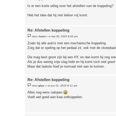
e
r
Is er een korte uitleg over het afstellen van de koppeling?
i
c
h
Heb het idee dat hij niet lekker vrij komt.
t
Re: Afstellen koppeling
B
door
Joost
»
vr mei 30, 2025 8:45 pm
e
r
Zoals bij alle auto's met een mechanische koppeling.
i
Zorg dat er speling op het pedaal zit, ook met de vloerplaat
c
h
t
Die mag best groot zijn bij een HY, en dan komt hij nog stee
Als je dus weinig vrije slag hebt en hij komt toch niet goed 
Maar dat laatste hoef je normaal niet aan te komen.
Re: Afstellen koppeling
B
door
ghys
»
zo jun 01, 2025 8:12 am
e
r
Alles nog eens nalopen
i
Voelt wel goed aan kwa ontkoppelen.
c
h
t