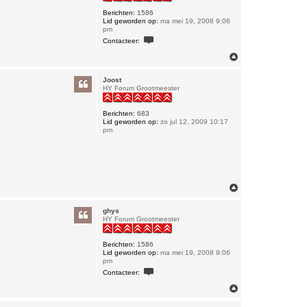
Berichten:
1586
Lid geworden op:
ma mei 19, 2008 9:06
pm
C
Contacteer:
o
n
O
t
m
a
h
c
Joost
o
t
HY Forum Grootmeester
o
e
e
g
r
Berichten:
683
g
Lid geworden op:
zo jul 12, 2009 10:17
h
pm
y
s
O
m
h
ghys
o
HY Forum Grootmeester
o
g
Berichten:
1586
Lid geworden op:
ma mei 19, 2008 9:06
pm
C
Contacteer:
o
n
O
t
m
a
h