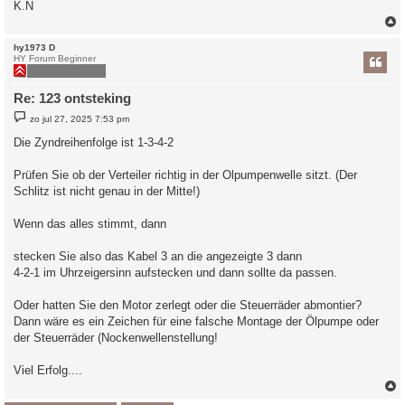
K.N
hy1973 D
HY Forum Beginner
Re: 123 ontsteking
B
zo jul 27, 2025 7:53 pm
e
r
Die Zyndreihenfolge ist 1-3-4-2
i
c
h
Prüfen Sie ob der Verteiler richtig in der Olpumpenwelle sitzt. (Der
t
Schlitz ist nicht genau in der Mitte!)
Wenn das alles stimmt, dann
stecken Sie also das Kabel 3 an die angezeigte 3 dann
4-2-1 im Uhrzeigersinn aufstecken und dann sollte da passen.
Oder hatten Sie den Motor zerlegt oder die Steuerräder abmontier?
Dann wäre es ein Zeichen für eine falsche Montage der Ölpumpe oder
der Steuerräder (Nockenwellenstellung!
Viel Erfolg....