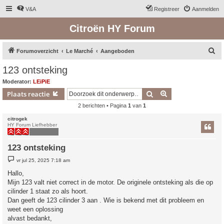
V&A
Registreer
Aanmelden
Citroën HY Forum
Z
Forumoverzicht
Le Marché
Aangeboden
o
123 ontsteking
e
Moderator:
LEiPiE
k
Zoek
Uitgebreid zoeken
Plaats reactie
2 berichten • Pagina
1
van
1
citrogek
HY Forum Liefhebber
123 ontsteking
B
vr jul 25, 2025 7:18 am
e
r
Hallo,
i
Mijn 123 valt niet correct in de motor. De originele ontsteking als die op
c
h
cilinder 1 staat zo als hoort.
t
Dan geeft de 123 cilinder 3 aan . Wie is bekend met dit probleem en
weet een oplossing
alvast bedankt,