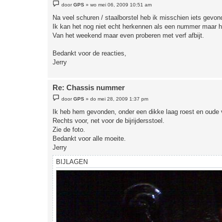
B
door
GPS
»
wo mei 06, 2009 10:51 am
e
r
Na veel schuren / staalborstel heb ik misschien iets gevon
i
Ik kan het nog niet echt herkennen als een nummer maar het
c
h
Van het weekend maar even proberen met verf afbijt.
t
Bedankt voor de reacties,
Jerry
Re: Chassis nummer
B
door
GPS
»
do mei 28, 2009 1:37 pm
e
r
Ik heb hem gevonden, onder een dikke laag roest en oude 
i
Rechts voor, net voor de bijrijdersstoel.
c
h
Zie de foto.
t
Bedankt voor alle moeite.
Jerry
BIJLAGEN