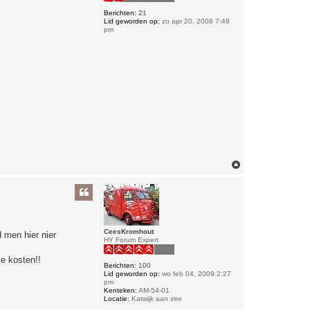
Berichten:
21
Lid geworden op:
zo apr 20, 2008 7:49
pm
O
m
h
o
o
g
CeesKromhout
 men hier nier
HY Forum Expert
ke kosten!!
Berichten:
100
Lid geworden op:
wo feb 04, 2009 2:27
pm
Kenteken:
AM-54-01
Locatie:
Katwijk aan zee