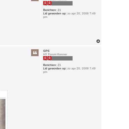
o
e
e
g
r
Berichten:
21
B
Lid geworden op:
zo apr 20, 2008 7:49
o
pm
u
d
e
w
i
j
n
O
m
h
GPS
o
HY Forum Kenner
o
g
Berichten:
21
Lid geworden op:
zo apr 20, 2008 7:49
pm