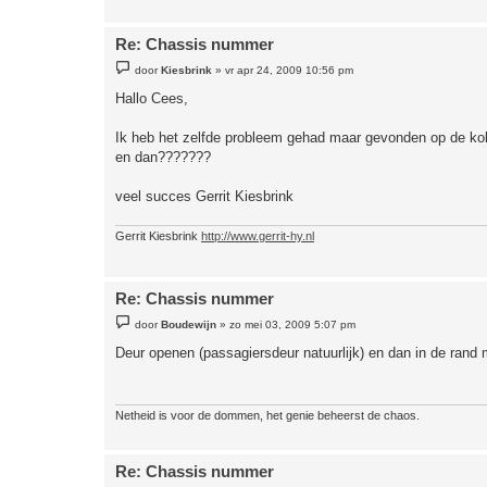
Re: Chassis nummer
B
door
Kiesbrink
»
vr apr 24, 2009 10:56 pm
e
r
Hallo Cees,
i
c
h
Ik heb het zelfde probleem gehad maar gevonden op de koker
t
en dan???????
veel succes Gerrit Kiesbrink
Gerrit Kiesbrink
http://www.gerrit-hy.nl
Re: Chassis nummer
B
door
Boudewijn
»
zo mei 03, 2009 5:07 pm
e
r
Deur openen (passagiersdeur natuurlijk) en dan in de rand
i
c
h
t
Netheid is voor de dommen, het genie beheerst de chaos.
Re: Chassis nummer