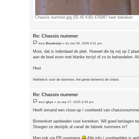
Chassis nummer.jpg (55.45 KiB) 476987 keer bekeken
Re: Chassis nummer
B
door
Boudewijn
»
do mei 28, 2009 4:01 pm
e
r
Mooi, dat is inderdaad de plek. Hoewel die bij mij op 2 pl
i
aan de boel even met blanke tectyl of zo te behandelen. Al
c
h
t
Hooi
Netheid is voor de dommen, het genie beheerst de chaos.
Re: Chassis nummer
B
door
ghys
»
za sep 27, 2025 4:35 pm
e
r
Heeft iemand een close-up / voorbeeld van chassisnumme
i
c
h
Binnenkort aanbieden voor kenteken. Wil goed beslagen ten
t
Sloegen ze destijds al vanaf de fabriek nummers in?
Mag ook via PB overigens
Alle info / voorbeelden is w