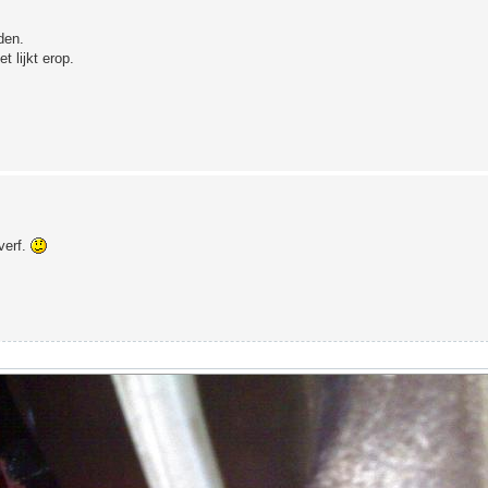
den.
 lijkt erop.
verf.