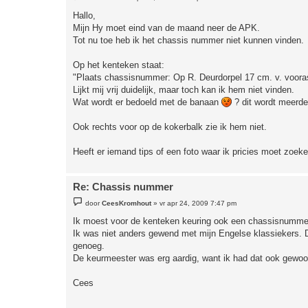
e
r
Hallo,
i
Mijn Hy moet eind van de maand neer de APK.
c
h
Tot nu toe heb ik het chassis nummer niet kunnen vinden.
t
Op het kenteken staat:
"Plaats chassisnummer: Op R. Deurdorpel 17 cm. v. voora
Lijkt mij vrij duidelijk, maar toch kan ik hem niet vinden.
Wat wordt er bedoeld met de banaan
? dit wordt meerde
Ook rechts voor op de kokerbalk zie ik hem niet.
Heeft er iemand tips of een foto waar ik pricies moet zoek
Re: Chassis nummer
B
door
CeesKromhout
»
vr apr 24, 2009 7:47 pm
e
r
Ik moest voor de kenteken keuring ook een chassisnummer 
i
Ik was niet anders gewend met mijn Engelse klassiekers. 
c
h
genoeg.
t
De keurmeester was erg aardig, want ik had dat ook gewoon 
Cees