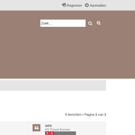
Registreer
Aanmelden
Zoek
Uitgebreid zoeken
8 berichten • Pagina
1
van
1
GPS
HY Forum Kenner