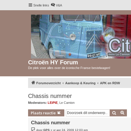
Snelle links
V&A
Citroën HY Forum
De plek voor alles over de iconische Franse bestelwagen!
Forumoverzicht
Aankoop & Keuring
APK en RDW
Chassis nummer
Moderators:
LEiPiE
,
Le Camion
Zoek
Uit
Plaats reactie
Chassis nummer
B
door
GPS
»
vr apr 24, 2009 12:03 pm