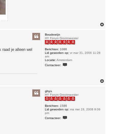
O
m
h
Boudewijn
o
HY Forum Grootmeester
o
g
 raad je alleen wel
Berichten:
1086
Lid geworden op:
vr mar 31, 2006 11:28
am
Locatie:
Amsterdam
C
Contacteer:
o
n
t
a
O
c
m
t
e
h
ghys
e
o
HY Forum Grootmeester
r
o
B
g
o
Berichten:
1586
u
Lid geworden op:
ma mei 19, 2008 9:06
d
pm
e
C
w
Contacteer:
o
i
n
j
t
n
a