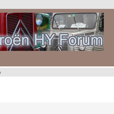
g
gebreid zoeken