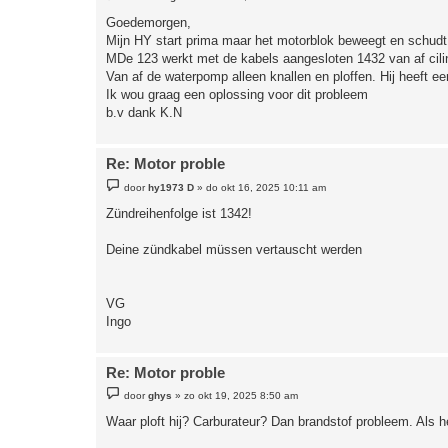
e
r
Goedemorgen,
i
Mijn HY start prima maar het motorblok beweegt en schudt v
c
h
MDe 123 werkt met de kabels aangesloten 1432 van af cili
t
Van af de waterpomp alleen knallen en ploffen. Hij heeft ee
Ik wou graag een oplossing voor dit probleem
b.v dank K.N
Re: Motor proble
B
door
hy1973 D
»
do okt 16, 2025 10:11 am
e
r
Zündreihenfolge ist 1342!
i
c
h
Deine zündkabel müssen vertauscht werden
t
VG
Ingo
Re: Motor proble
B
door
ghys
»
zo okt 19, 2025 8:50 am
e
r
Waar ploft hij? Carburateur? Dan brandstof probleem. Als het
i
c