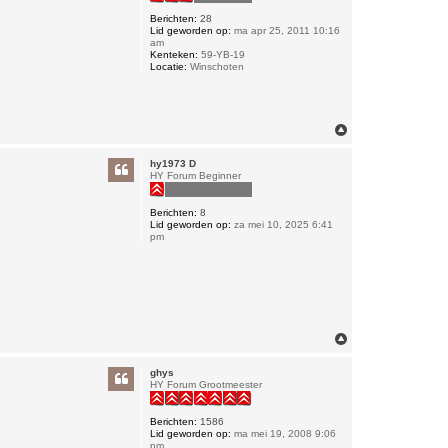
Berichten:
28
Lid geworden op:
ma apr 25, 2011 10:16
am
Kenteken:
59-YB-19
Locatie:
Winschoten
O
m
h
hy1973 D
o
HY Forum Beginner
o
g
Berichten:
8
Lid geworden op:
za mei 10, 2025 6:41
pm
O
m
h
ghys
o
HY Forum Grootmeester
o
g
Berichten:
1586
Lid geworden op:
ma mei 19, 2008 9:06
pm