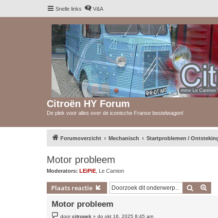
Snelle links
V&A
Citroën HY Forum
De plek voor alles over de iconische Franse bestelwagen!
Forumoverzicht
Mechanisch
Startproblemen / Ontstekin
Motor probleem
Moderators:
LEiPiE
,
Le Camion
Zoek
Uit
Plaats reactie
Motor probleem
B
door
citrogek
»
do okt 16, 2025 8:45 am