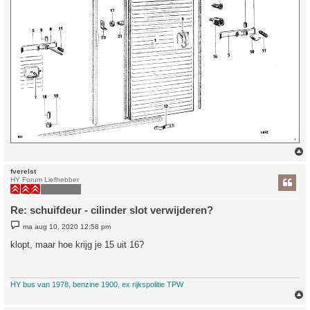
fverelst
HY Forum Liefhebber
Re: schuifdeur - cilinder slot verwijderen?
B
ma aug 10, 2020 12:58 pm
e
r
klopt, maar hoe krijg je 15 uit 16?
i
c
h
t
HY bus van 1978, benzine 1900, ex rijkspolitie TPW