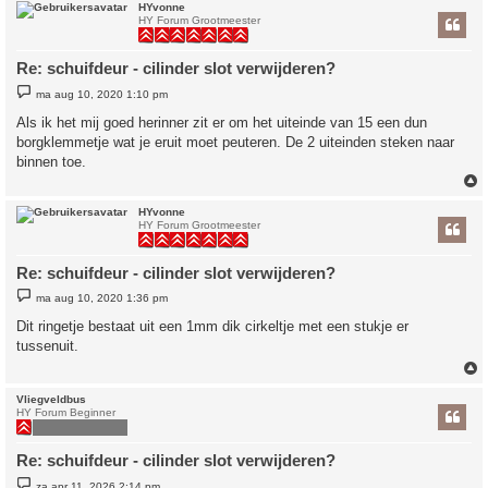
HYvonne
HY Forum Grootmeester
Re: schuifdeur - cilinder slot verwijderen?
B
ma aug 10, 2020 1:10 pm
e
r
Als ik het mij goed herinner zit er om het uiteinde van 15 een dun
i
borgklemmetje wat je eruit moet peuteren. De 2 uiteinden steken naar
c
h
binnen toe.
t
HYvonne
HY Forum Grootmeester
Re: schuifdeur - cilinder slot verwijderen?
B
ma aug 10, 2020 1:36 pm
e
r
Dit ringetje bestaat uit een 1mm dik cirkeltje met een stukje er
i
tussenuit.
c
h
t
Vliegveldbus
HY Forum Beginner
Re: schuifdeur - cilinder slot verwijderen?
B
za apr 11, 2026 2:14 pm