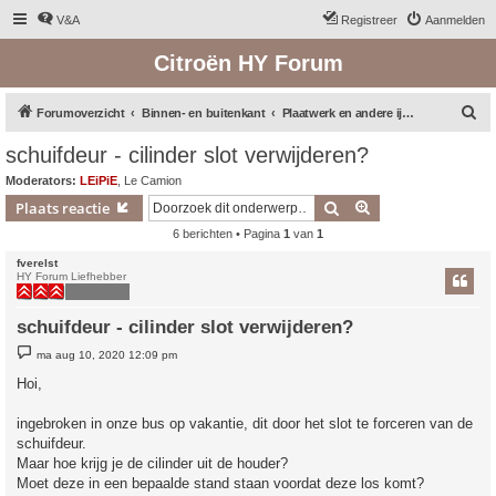
V&A
Registreer
Aanmelden
Citroën HY Forum
Z
Forumoverzicht
Binnen- en buitenkant
Plaatwerk en andere ijzerwaren
o
schuifdeur - cilinder slot verwijderen?
e
Moderators:
LEiPiE
,
Le Camion
k
Zoek
Uitgebreid zoeken
Plaats reactie
6 berichten • Pagina
1
van
1
fverelst
HY Forum Liefhebber
schuifdeur - cilinder slot verwijderen?
B
ma aug 10, 2020 12:09 pm
e
r
Hoi,
i
c
h
ingebroken in onze bus op vakantie, dit door het slot te forceren van de
t
schuifdeur.
Maar hoe krijg je de cilinder uit de houder?
Moet deze in een bepaalde stand staan voordat deze los komt?