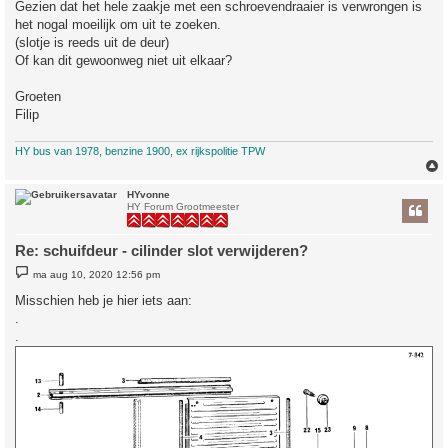
Gezien dat het hele zaakje met een schroevendraaier is verwrongen is
het nogal moeilijk om uit te zoeken.
(slotje is reeds uit de deur)
Of kan dit gewoonweg niet uit elkaar?
Groeten
Filip
HY bus van 1978, benzine 1900, ex rijkspolitie TPW
HYvonne
HY Forum Grootmeester
Re: schuifdeur - cilinder slot verwijderen?
B
ma aug 10, 2020 12:56 pm
e
r
Misschien heb je hier iets aan:
i
.
c
h
.
t