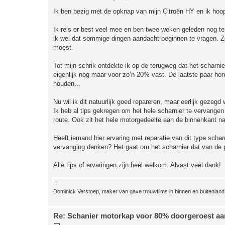
e
r
Ik ben bezig met de opknap van mijn Citroën HY en ik hoop 
i
c
h
Ik reis er best veel mee en ben twee weken geleden nog t
t
ik wel dat sommige dingen aandacht beginnen te vragen. Zo
moest.
Tot mijn schrik ontdekte ik op de terugweg dat het scharni
eigenlijk nog maar voor zo’n 20% vast. De laatste paar h
houden…
Nu wil ik dit natuurlijk goed repareren, maar eerlijk gezegd
Ik heb al tips gekregen om het hele scharnier te vervangen d
route. Ook zit het hele motorgedeelte aan de binnenkant nat
Heeft iemand hier ervaring met reparatie van dit type schar
vervanging denken? Het gaat om het scharnier dat van de pa
Alle tips of ervaringen zijn heel welkom. Alvast veel dank!
--
Dominick Verstoep, maker van gave trouwfilms in binnen en buitenland
Re: Schanier motorkap voor 80% doorgeroest aan
B