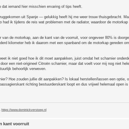
dat iemand hier misschien ervaring of tips heeft.
eruggekomen uit Spanje — gelukkig heeft hij me weer trouw thuisgebracht. M
 had ik tijdens de reis wat problemen met de radiator, waardoor de motorkap
er van de motorkap, aan de kant van de voorruit, voor ongeveer 80% is doorge
onderd kilometer heb ik daarom met een spanband om de motorkap gereden om 
 weet ik niet goed hoe ik dit moet aanpakken, juist omdat het scharnier onderde
oor een niet-origineel Citroën scharnier, maar dat voelt voor mij nog niet hel
uurlijk behoorlijk verweven.
nier? Hoe zouden jullie dit aanpakken? Is lokaal herstellen/lassen een optie, 
ssagierskant richting bestuurderskant loopt en dus vrijwel helemaal open is 
.
https://www.dominickverstoep.nl
 kant voorruit