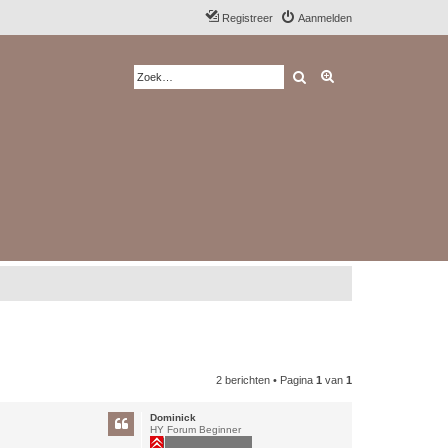
Registreer
Aanmelden
Zoek
Uitgebreid zoeken
2 berichten • Pagina
1
van
1
Dominick
HY Forum Beginner