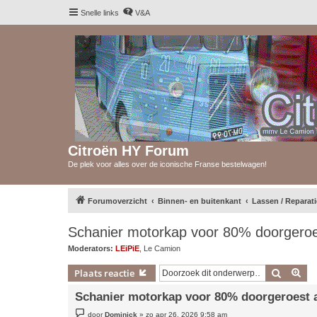
Snelle links
V&A
Citroën HY Forum
De plek voor alles over de iconische Franse bestelwagen!
Forumoverzicht
Binnen- en buitenkant
Lassen / Reparat
Schanier motorkap voor 80% doorgeroes
Moderators:
LEiPiE
,
Le Camion
Zoek
Uit
Plaats reactie
Schanier motorkap voor 80% doorgeroest a
B
door
Dominick
»
zo apr 26, 2026 9:58 am