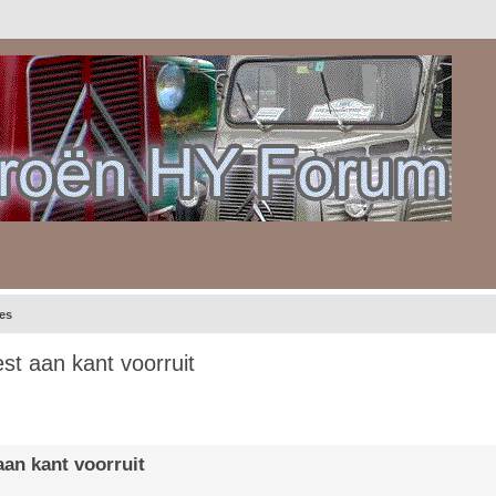
ies
t aan kant voorruit
gebreid zoeken
an kant voorruit