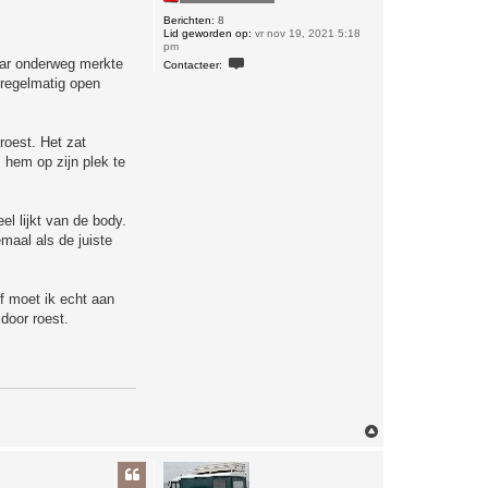
Berichten:
8
Lid geworden op:
vr nov 19, 2021 5:18
pm
C
aar onderweg merkte
Contacteer:
o
 regelmatig open
n
t
a
c
t
roest. Het zat
e
hem op zijn plek te
e
r
D
o
m
el lijkt van de body.
i
emaal als de juiste
n
i
c
k
of moet ik echt aan
door roest.
O
m
h
o