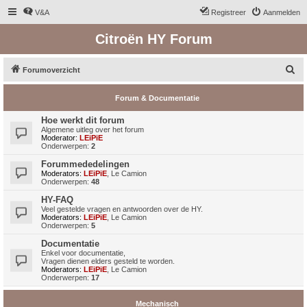
V&A
Registreer
Aanmelden
Citroën HY Forum
Z
Forumoverzicht
o
Forum & Documentatie
e
k
Hoe werkt dit forum
Algemene uitleg over het forum
Moderator:
LEiPiE
Onderwerpen:
2
Forummededelingen
Moderators:
LEiPiE
,
Le Camion
Onderwerpen:
48
HY-FAQ
Veel gestelde vragen en antwoorden over de HY.
Moderators:
LEiPiE
,
Le Camion
Onderwerpen:
5
Documentatie
Enkel voor documentatie,
Vragen dienen elders gesteld te worden.
Moderators:
LEiPiE
,
Le Camion
Onderwerpen:
17
Mechanisch