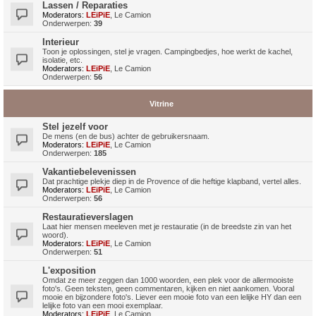
Lassen / Reparaties
Moderators:
LEiPiE
,
Le Camion
Onderwerpen:
39
Interieur
Toon je oplossingen, stel je vragen. Campingbedjes, hoe werkt de kachel,
isolatie, etc.
Moderators:
LEiPiE
,
Le Camion
Onderwerpen:
56
Vitrine
Stel jezelf voor
De mens (en de bus) achter de gebruikersnaam.
Moderators:
LEiPiE
,
Le Camion
Onderwerpen:
185
Vakantiebelevenissen
Dat prachtige plekje diep in de Provence of die heftige klapband, vertel alles.
Moderators:
LEiPiE
,
Le Camion
Onderwerpen:
56
Restauratieverslagen
Laat hier mensen meeleven met je restauratie (in de breedste zin van het
woord).
Moderators:
LEiPiE
,
Le Camion
Onderwerpen:
51
L'exposition
Omdat ze meer zeggen dan 1000 woorden, een plek voor de allermooiste
foto's. Geen teksten, geen commentaren, kijken en niet aankomen. Vooral
mooie en bijzondere foto's. Liever een mooie foto van een lelijke HY dan een
lelijke foto van een mooi exemplaar.
Moderators:
LEiPiE
,
Le Camion