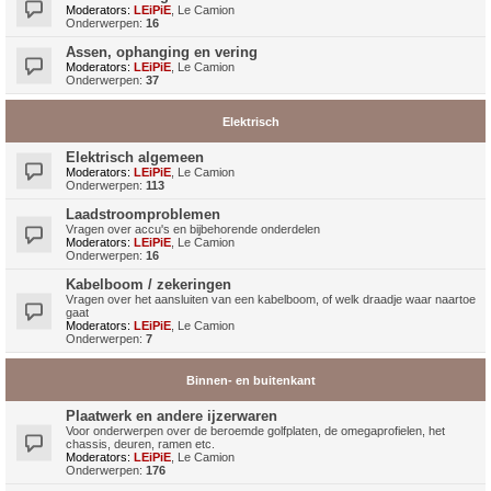
Moderators:
LEiPiE
,
Le Camion
Onderwerpen:
16
Assen, ophanging en vering
Moderators:
LEiPiE
,
Le Camion
Onderwerpen:
37
Elektrisch
Elektrisch algemeen
Moderators:
LEiPiE
,
Le Camion
Onderwerpen:
113
Laadstroomproblemen
Vragen over accu's en bijbehorende onderdelen
Moderators:
LEiPiE
,
Le Camion
Onderwerpen:
16
Kabelboom / zekeringen
Vragen over het aansluiten van een kabelboom, of welk draadje waar naartoe
gaat
Moderators:
LEiPiE
,
Le Camion
Onderwerpen:
7
Binnen- en buitenkant
Plaatwerk en andere ijzerwaren
Voor onderwerpen over de beroemde golfplaten, de omegaprofielen, het
chassis, deuren, ramen etc.
Moderators:
LEiPiE
,
Le Camion
Onderwerpen:
176