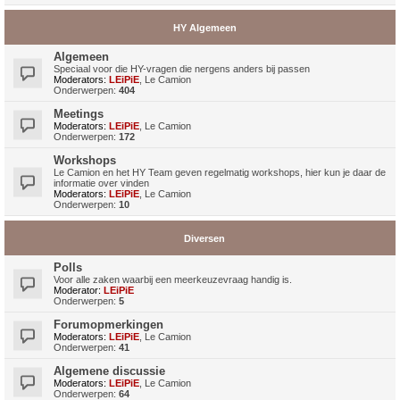
HY Algemeen
Algemeen
Speciaal voor die HY-vragen die nergens anders bij passen
Moderators:
LEiPiE
,
Le Camion
Onderwerpen:
404
Meetings
Moderators:
LEiPiE
,
Le Camion
Onderwerpen:
172
Workshops
Le Camion en het HY Team geven regelmatig workshops, hier kun je daar de
informatie over vinden
Moderators:
LEiPiE
,
Le Camion
Onderwerpen:
10
Diversen
Polls
Voor alle zaken waarbij een meerkeuzevraag handig is.
Moderator:
LEiPiE
Onderwerpen:
5
Forumopmerkingen
Moderators:
LEiPiE
,
Le Camion
Onderwerpen:
41
Algemene discussie
Moderators:
LEiPiE
,
Le Camion
Onderwerpen:
64