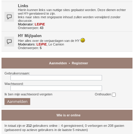
Links
Hierin kunnen links van nuttige sites geplaatst worden. Deze dienen echter
wel HY-gerelateerd te zijn.
links naar sites met ongepaste inhoud zullen worden verwijderd zonder
discussie.
Moderator:
LEiPiE
Onderwerpen:
43
HY Mijlpalen
Hier alles over de verjaardagen van de HY
Moderators:
LEiPiE
,
Le Camion
Onderwerpen:
5
Aanmelden
•
Registreer
Gebruikersnaam:
Wachtwoord:
Ik ben mijn wachtwoord vergeten
Onthouden
Wie is er online
In totaal zijn er
212
gebruikers online :: 4 geregistreerd, 0 verborgen en 208 gasten
(gebaseerd op actieve gebruikers in de laatste 5 minuten)