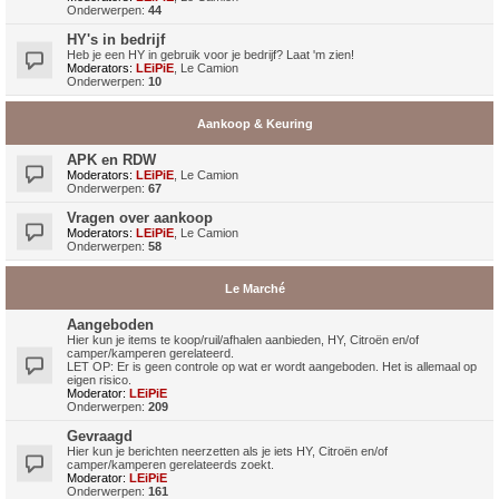
Onderwerpen:
44
HY's in bedrijf
Heb je een HY in gebruik voor je bedrijf? Laat 'm zien!
Moderators:
LEiPiE
,
Le Camion
Onderwerpen:
10
Aankoop & Keuring
APK en RDW
Moderators:
LEiPiE
,
Le Camion
Onderwerpen:
67
Vragen over aankoop
Moderators:
LEiPiE
,
Le Camion
Onderwerpen:
58
Le Marché
Aangeboden
Hier kun je items te koop/ruil/afhalen aanbieden, HY, Citroën en/of
camper/kamperen gerelateerd.
LET OP: Er is geen controle op wat er wordt aangeboden. Het is allemaal op
eigen risico.
Moderator:
LEiPiE
Onderwerpen:
209
Gevraagd
Hier kun je berichten neerzetten als je iets HY, Citroën en/of
camper/kamperen gerelateerds zoekt.
Moderator:
LEiPiE
Onderwerpen:
161